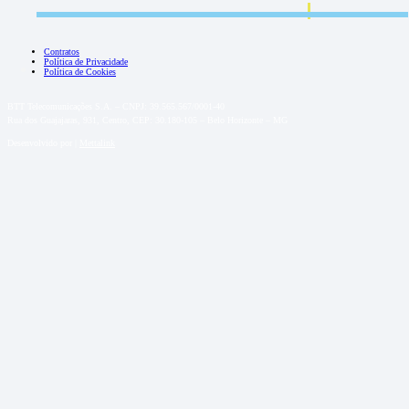
Contratos
Política de Privacidade
Política de Cookies
BTT Telecomunicações S.A. – CNPJ: 39.565.567/0001-40
Rua dos Guajajaras, 931, Centro, CEP: 30.180-105 – Belo Horizonte – MG
Desenvolvido por |
Mettalink